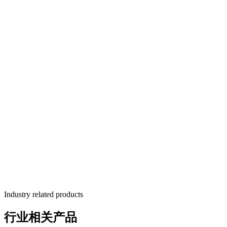
Industry related products
行业相关产品