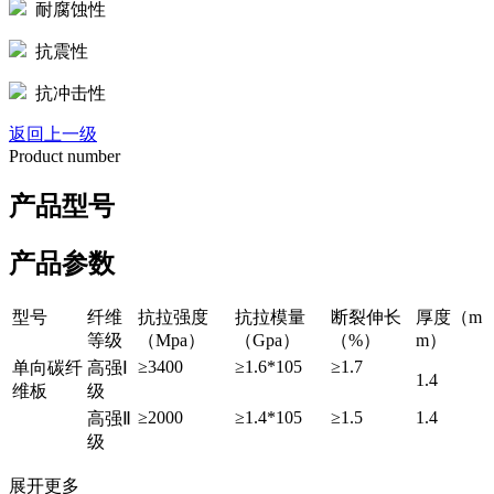
耐腐蚀性
抗震性
抗冲击性
返回上一级
Product number
产品型号
产品参数
型号
纤维
抗拉强度
抗拉模量
断裂伸长
厚度（m
等级
（Mpa）
（Gpa）
（%）
m）
≥3400
≥1.6*105
≥1.7
单向碳纤
高强Ⅰ
1.4
维板
级
≥2000
≥1.4*105
≥1.5
1.4
高强Ⅱ
级
展开更多